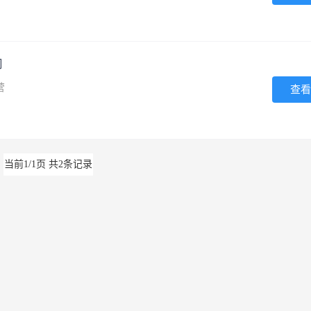
司
营
查看
当前1/1页 共2条记录