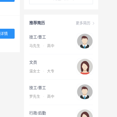
推荐简历
更多简历
详情
技工/普工
马先生
·
高中
文员
温女士
·
大专
技工/普工
罗先生
·
高中
行政/后勤