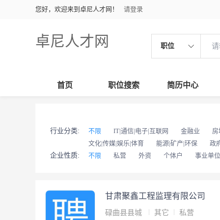
您好，欢迎来到卓尼人才网！
请登录
卓尼人才网
职位
首页
职位搜索
简历中心
行业分类:
不限
IT|通信|电子|互联网
金融业
房
文化|传媒|娱乐|体育
能源|矿产|环保
政
企业性质:
不限
私营
外资
个体户
事业单
甘肃聚鑫工程监理有限公司
碌曲县县城
其它
私营