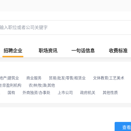
招聘企业
职场资讯
一句话信息
收费标准
地产|建筑业
商业服务
贸易|批发|零售|租赁业
文体教育|工艺美术
府|非盈利机构
农|林|牧|渔|其他
位
国有
外商独资/办事处
上市公司
政府机关
其他性质
查看