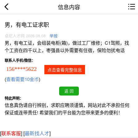
信息内容
男，有电工证求职
卓尼人才网 2026.08.08
举报
男，有电工证，会组装电柜(箱)，做过工厂维修；C1驾照，找
个工资在四千以上，枣强县以外需要有住宿，保险勿扰电话
联系人手机/微信：
156****5622
点击查看完整信息
(
查看需要10金币
)
特此声明：
信息真伪请自行辨别，求职应聘须谨慎，网站对此不承担任何
保证或连带责任! 希望我们的平台能为您带来更多的便利！
[
联系客服
]
[
最新找人才
]